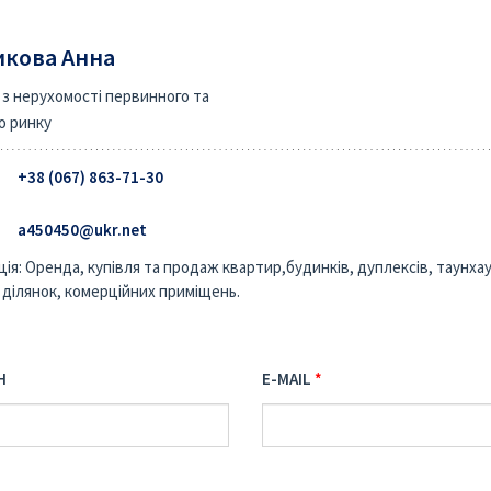
кова Анна
 з нерухомості первинного та
о ринку
+38 (067) 863-71-30‬
a450450@ukr.net
ція: Оренда, купівля та продаж квартир,будинків, дуплексів, таунхау
 ділянок, комерційних приміщень.
Н
E-MAIL