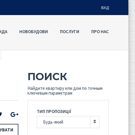
ВХІД
НДА
НОВОБУДОВИ
ПОСЛУГИ
ПРО НАС
Ім'я користувача
Пароль
ПОИСК
Забули
УВІЙТИ
пароль?
Найдите квартиру или дом по точным
ключевым параметрам
Запам'ятати мене
ТИП ПРОПОЗИЦІЇ
Будь-який
УВАТИ