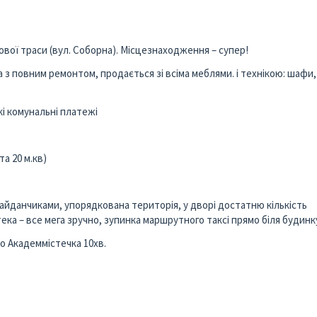
нової траси (вул. Соборна). Місцезнаходження – супер!
 з повним ремонтом, продається зі всіма меблями. і технікою: шафи,
кі комунальні платежі
а 20 м.кв)
майданчиками, упорядкована територія, у дворі достатню кількість
ека – все мега зручно, зупинка маршрутного таксі прямо біля будинк
до Академмістечка 10хв.