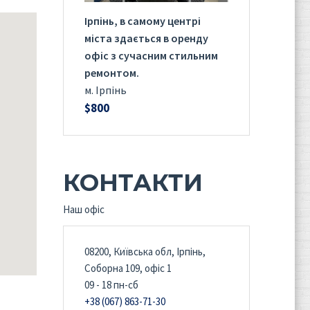
Ірпінь, в самому центрі
міста здається в оренду
офіс з сучасним стильним
ремонтом.
м. Ірпінь
$800
КОНТАКТИ
Наш офіс
08200, Київська обл, Ірпінь,
Соборна 109, офіс 1
 a problem
09 - 18 пн-сб
+38 (067) 863-71-30