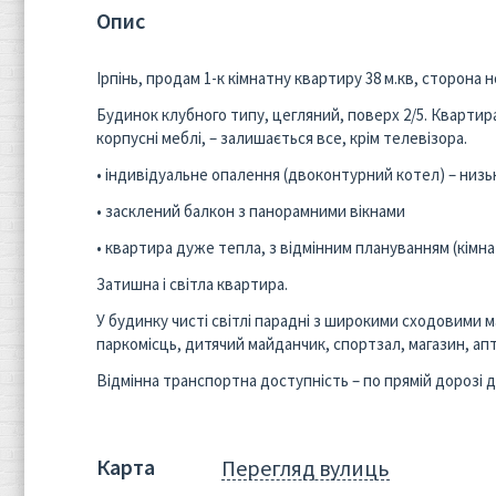
Опис
Ірпінь, продам 1-к кімнатну квартиру 38 м.кв, сторона 
Будинок клубного типу, цегляний, поверх 2/5. Квартира
корпусні меблі, – залишається все, крім телевізора.
• індивідуальне опалення (двоконтурний котел) – низь
• засклений балкон з панорамними вікнами
• квартира дуже тепла, з відмінним плануванням (кімнат
Затишна і світла квартира.
У будинку чисті світлі парадні з широкими сходовими 
паркомісць, дитячий майданчик, спортзал, магазин, апт
Відмінна транспортна доступність – по прямій дорозі 
Карта
Перегляд вулиць