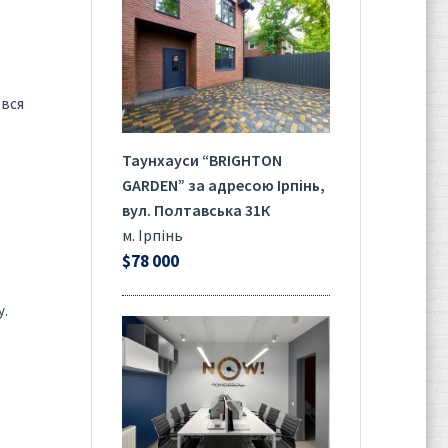
 вся
Таунхауси “BRIGHTON
GARDEN” за адресою Ірпінь,
вул. Полтавська 31К
м. Ірпінь
$78 000
у.