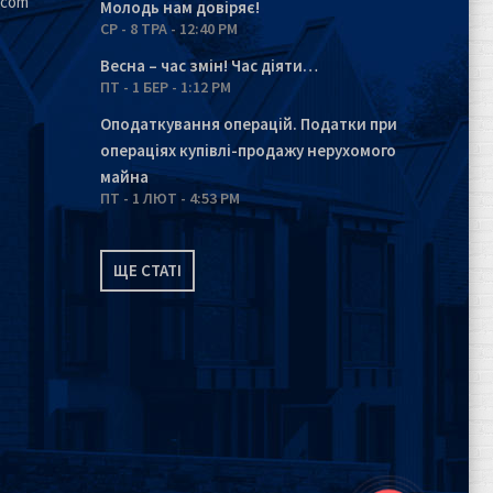
.com
Молодь нам довіряє!
СР - 8 ТРА - 12:40 PM
Весна – час змін! Час діяти…
ПТ - 1 БЕР - 1:12 PM
Оподаткування операцій. Податки при
операціях купівлі-продажу нерухомого
майна
ПТ - 1 ЛЮТ - 4:53 PM
ЩЕ СТАТІ