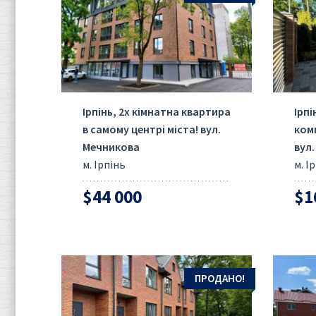
Ірпінь, 2х кімнатна квартира
Ірпі
в самому центрі міста! вул.
ком
Мечникова
вул
м. Ірпінь
м. І
$44 000
$1
ПРОДАНО!