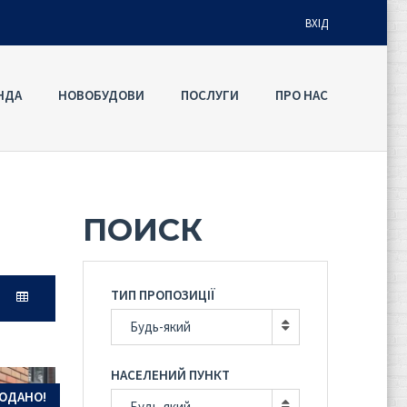
ВХІД
НДА
НОВОБУДОВИ
ПОСЛУГИ
ПРО НАС
Ім'я користувача
Пароль
ПОИСК
Забули
УВІЙТИ
пароль?
ТИП ПРОПОЗИЦІЇ
Запам'ятати мене
Будь-який
НАСЕЛЕНИЙ ПУНКТ
ОДАНО!
Будь-який