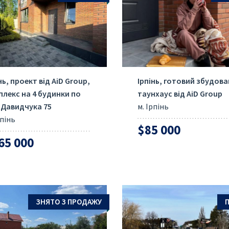
ОТПРАВИТЬ
нь, проект від AiD Group,
Ірпінь, готовий збудов
плекс на 4 будинки по
таунхаус від AiD Group
. Давидчука 75
м. Ірпінь
рпінь
$85 000
65 000
ЗНЯТО З ПРОДАЖУ