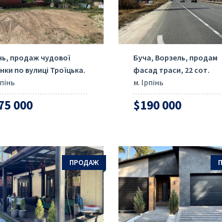
інь, продаж чудової
Буча, Ворзель, продам
нки по вулиці Троїцька.
фасад траси, 22 сот.
рпінь
м. Ірпінь
75 000
$190 000
ПРОДАЖ