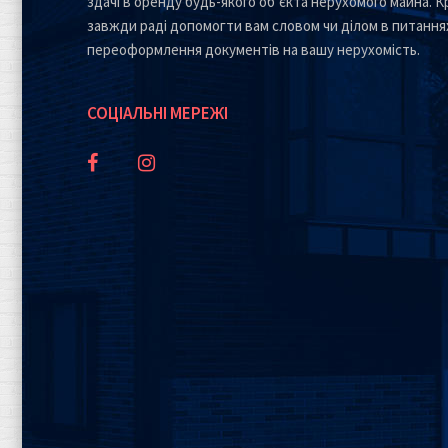
здачі в оренду будь-якого об’єкта нерухомого майна. Кр
завжди раді допомогти вам словом чи ділом в питання
переоформлення документів на вашу нерухомість.
СОЦІАЛЬНІ МЕРЕЖІ