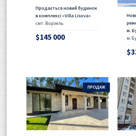
Продається новий будинок
Нов
в комплексi «Villa Lisova»
ремо
смт. Ворзель
м. Б
$145 000
м. Б
$3
ПРОДАЖ