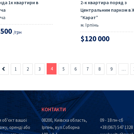
нда 1к квартири в
2-к квартира поряд з
уча
Центральним парком в 
уча
“Карат”
м. Ірпінь
 500
/грн
$120 000
Назад
4
1
2
3
5
6
7
8
9
…
КОНТАКТИ
 об’єкт вашої
08200, Київска область,
09 - 18 пн-сб
ажу, оренді або
Ірпінь, вул.Соборна
+38 (067) 547 1328