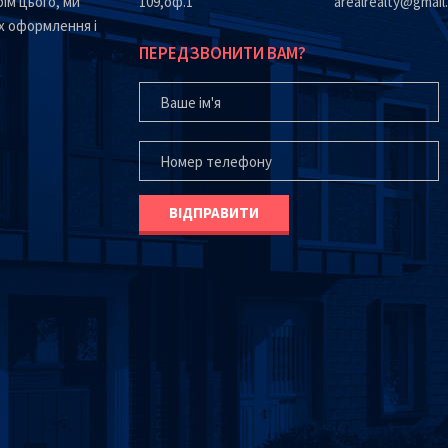
ім цього, ми
109,оф.1
arealrealty@gmail
х оформлення і
ПЕРЕДЗВОНИТИ ВАМ?
ВАШЕ ІМ'Я
ВАШ ТЕЛЕФОН*