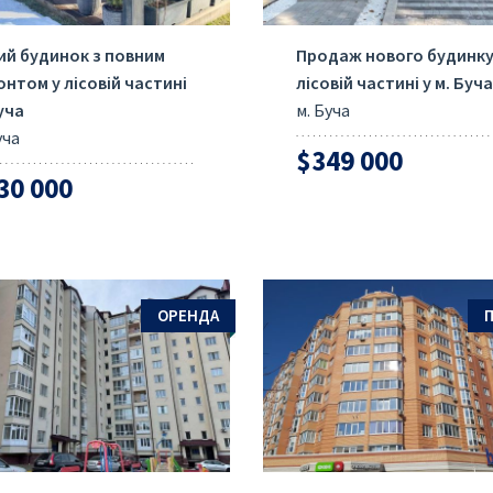
ий будинок з повним
Продаж нового будинку
нтом у лісовій частині
лісовій частині у м. Буча
уча
м. Буча
уча
$349 000
30 000
ОРЕНДА