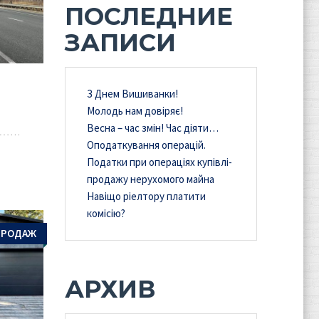
ПОСЛЕДНИЕ
ЗАПИСИ
З Днем Вишиванки!
Молодь нам довіряє!
Весна – час змін! Час діяти…
Оподаткування операцій.
Податки при операціях купівлі-
продажу нерухомого майна
Навіщо ріелтору платити
комісію?
ПРОДАЖ
АРХИВ