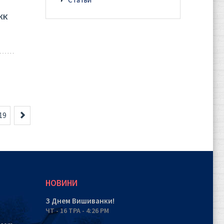
ЖК
Вперед
19
НОВИНИ
З Днем Вишиванки!
ЧТ - 16 ТРА - 4:26 PM