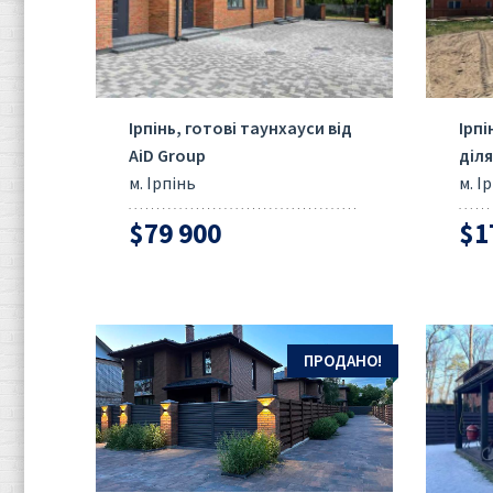
Ірпінь, готові таунхауси від
Ірп
AiD Group
діля
м. Ірпінь
м. І
$79 900
$1
ПРОДАНО!