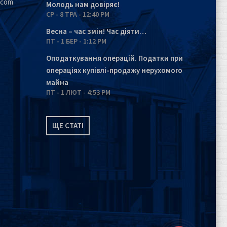
.com
Молодь нам довіряє!
СР - 8 ТРА - 12:40 PM
Весна – час змін! Час діяти…
ПТ - 1 БЕР - 1:12 PM
Оподаткування операцій. Податки при
операціях купівлі-продажу нерухомого
майна
ПТ - 1 ЛЮТ - 4:53 PM
ЩЕ СТАТІ