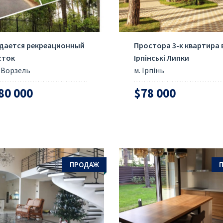
дается рекреационный
Простора 3-к квартира 
сток
Ірпінські Липки
 Ворзель
м. Ірпінь
80 000
$78 000
ПРОДАЖ