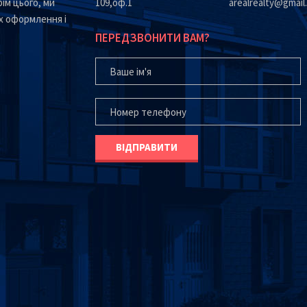
ім цього, ми
109,оф.1
arealrealty@gmail
х оформлення і
ПЕРЕДЗВОНИТИ ВАМ?
ВАШЕ ІМ'Я
ВАШ ТЕЛЕФОН*