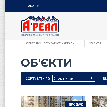
USD
USD
UAH
АГЕНТСТВО НЕРУХОМОСТІ «АРЕАЛ»
ОБ'ЄКТИ
ОБ'ЄКТИ
СОРТУВАТИ ПО
ВІ
Спочатку нові
ПРОДАЖ