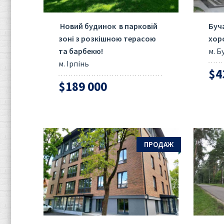
Новий будинок в парковій
Буч
зоні з розкішною терасою
хор
та барбекю!
м. Б
м. Ірпінь
$4
$189 000
ПРОДАЖ