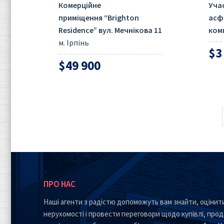
Комерційне
Учас
приміщення “Brighton
асф
Residence” вул. Мечнікова 11
ком
м. Ірпінь
$3
$49 900
ПРО НАС
Наші агенти з радістю допоможуть вам знайти, оцінити
нерухомості і провести переговори щодо купівлі, прод