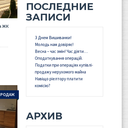
ПОСЛЕДНИЕ
ЗАПИСИ
в ЖК
З Днем Вишиванки!
Молодь нам довіряє!
Весна – час змін! Час діяти…
Оподаткування операцій.
Податки при операціях купівлі-
продажу нерухомого майна
Навіщо ріелтору платити
комісію?
ПРОДАЖ
АРХИВ