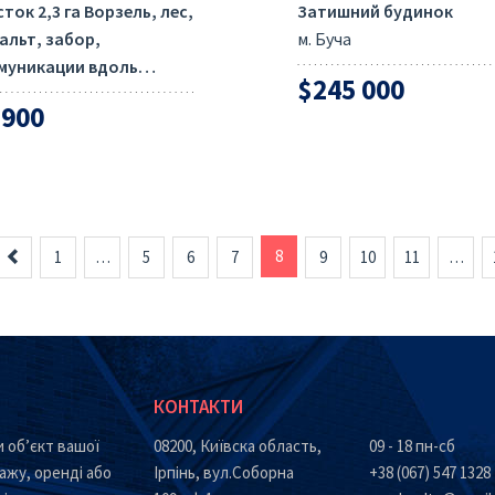
ток 2,3 га Ворзель, лес,
Затишний будинок
альт, забор,
м. Буча
муникации вдоль…
$245 000
 900
Назад
8
1
…
5
6
7
9
10
11
…
КОНТАКТИ
 об’єкт вашої
08200, Київска область,
09 - 18 пн-сб
ажу, оренді або
Ірпінь, вул.Соборна
+38 (067) 547 1328