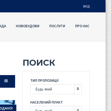
ВХІД
НДА
НОВОБУДОВИ
ПОСЛУГИ
ПРО НАС
Ім'я користувача
Пароль
ПОИСК
Забули
УВІЙТИ
пароль?
ТИП ПРОПОЗИЦІЇ
Запам'ятати мене
Будь-який
НАСЕЛЕНИЙ ПУНКТ
ОДАНО!
Будь-який