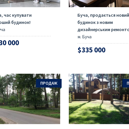
а, час купувати
Буча, продається нови
оший будинок!
будинок з новим
уча
дизайнерським ремонто
м. Буча
30 000
$335 000
ПРОДАЖ