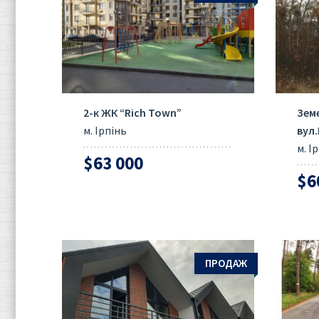
2-к ЖК “Rich Town”
Зем
м. Ірпінь
вул
м. І
$63 000
$6
ПРОДАЖ