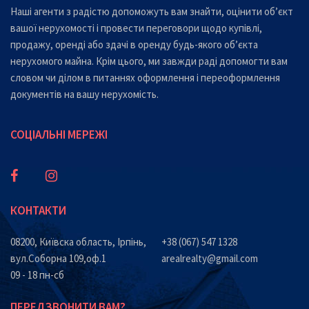
Наші агенти з радістю допоможуть вам знайти, оцінити об’єкт
вашої нерухомості і провести переговори щодо купівлі,
продажу, оренді або здачі в оренду будь-якого об’єкта
нерухомого майна. Крім цього, ми завжди раді допомогти вам
словом чи ділом в питаннях оформлення і переоформлення
документів на вашу нерухомість.
СОЦІАЛЬНІ МЕРЕЖІ
КОНТАКТИ
08200, Київска область, Ірпінь,
+38 (067) 547 1328
вул.Соборна 109,оф.1
arealrealty@gmail.com
09 - 18 пн-сб
ПЕРЕДЗВОНИТИ ВАМ?