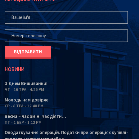
ВАШЕ ІМ'Я
ВАШ ТЕЛЕФОН*
НОВИНИ
З Днем Вишиванки!
ЧТ - 16 ТРА - 4:26 PM
Молодь нам довіряє!
СР - 8 ТРА - 12:40 PM
Весна – час змін! Час діяти…
ПТ - 1 БЕР - 1:12 PM
Оподаткування операцій. Податки при операціях купівлі-
продажу нерухомого майна