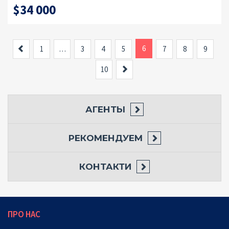
$34 000
Назад
6
1
…
3
4
5
7
8
9
Вперед
10
АГЕНТЫ
РЕКОМЕНДУЕМ
КОНТАКТИ
ПРО НАС