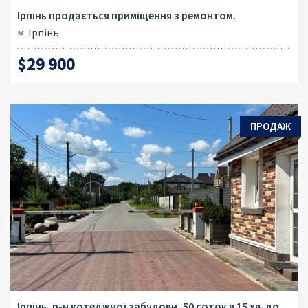
Ірпінь продається приміщення з ремонтом.
м. Ірпінь
$29 900
ПРОДАЖ
Ірпінь, р-н котеджної забудови, 50 соток в 15 хв. до