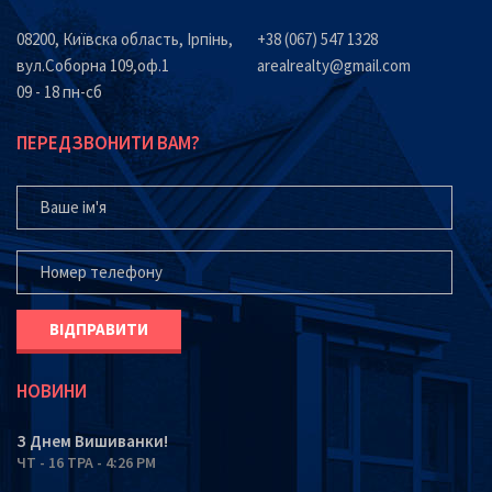
08200, Київска область, Ірпінь,
+38 (067) 547 1328
вул.Соборна 109,оф.1
arealrealty@gmail.com
09 - 18 пн-сб
ПЕРЕДЗВОНИТИ ВАМ?
ВАШЕ ІМ'Я
ВАШ ТЕЛЕФОН*
НОВИНИ
З Днем Вишиванки!
ЧТ - 16 ТРА - 4:26 PM