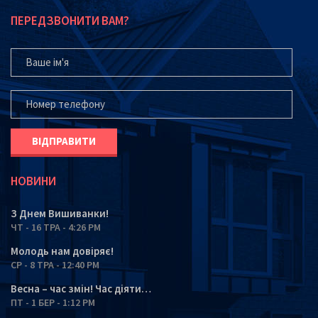
ПЕРЕДЗВОНИТИ ВАМ?
ВАШЕ ІМ'Я
ВАШ ТЕЛЕФОН*
НОВИНИ
З Днем Вишиванки!
ЧТ - 16 ТРА - 4:26 PM
Молодь нам довіряє!
СР - 8 ТРА - 12:40 PM
Весна – час змін! Час діяти…
ПТ - 1 БЕР - 1:12 PM