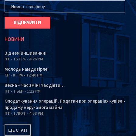
ВАШ ТЕЛЕФОН*
НОВИНИ
З Днем Вишиванки!
ЧТ - 16 ТРА - 4:26 PM
Молодь нам довіряє!
СР - 8 ТРА - 12:40 PM
Весна – час змін! Час діяти…
ПТ - 1 БЕР - 1:12 PM
Оподаткування операцій. Податки при операціях купівлі-
продажу нерухомого майна
ПТ - 1 ЛЮТ - 4:53 PM
ЩЕ СТАТІ