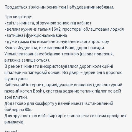
Продається з якісним ремонтом і вбудованими меблями.
Про квартиру:
• світла кімната, зі зручною зоною під кабінет
• велика кухня -вітальня 16м2, простора і облаштована лоджія.
• затишна і функціональна ванна
• дуже грамотно виконане зонування всього простору
Кухня вбудована, все напрямні Blum, дорогі фасади.
Укомплектована необхідною технікою (газова поверхня,
витяжка залишаються).
В ремонті кімнати використовувалися дорогі колекційні
шпалери на паперовій основі. Всі двері – дерев’яні з дорогою
фурнітурою.
Кабельний інтернет, індивідуальне опалення (двоконтурний
газовий котел Bosh), система водяних теплих підлог по всій
зоні плитки.
Додатково для комфорту у ванній кімнаті встановлений
бойлер на 80л.
Для зручності по всій квартирі встановлена ​​система прохідних
вимикачів.
Бонус!