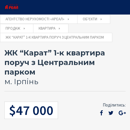
×
×
АГЕНТСТВО НЕРУХОМОСТІ «АРЕАЛ»
ОБ'ЄКТИ
ПРОДАЖ
КВАРТИРА
Ім'я користувача
ЖК “КАРАТ” 1-К КВАРТИРА ПОРУЧ З ЦЕНТРАЛЬНИМ ПАРКОМ
Оставьте заявку и наш консультант свяжется с
Закажите обратный звонок и наш консультант
свяжется с Вами
Вами
ЖК “Карат” 1-к квартира
Пароль
поруч з Центральним
парком
м. Ірпінь
Забули
УВІЙТИ
пароль?
ОТПРАВИТЬ
Запам'ятати мене
$47 000
Поділитись:
ОТПРАВИТЬ