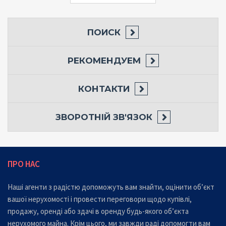
ПОИСК
РЕКОМЕНДУЕМ
КОНТАКТИ
ЗВОРОТНІЙ ЗВ'ЯЗОК
ПРО НАС
Наші агенти з радістю допоможуть вам знайти, оцінити об’єкт
вашої нерухомості і провести переговори щодо купівлі,
продажу, оренді або здачі в оренду будь-якого об’єкта
нерухомого майна. Крім цього, ми завжди раді допомогти вам