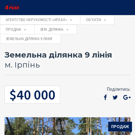
×
×
АГЕНТСТВО НЕРУХОМОСТІ «АРЕАЛ»
ОБ'ЄКТИ
ПРОДАЖ
ЗЕМ. ДІЛЯНКА
Ім'я користувача
ЗЕМЕЛЬНА ДІЛЯНКА 9 ЛІНІЯ
Оставьте заявку и наш консультант свяжется с
Закажите обратный звонок и наш консультант
свяжется с Вами
Вами
Земельна ділянка 9 лінія
Пароль
м. Ірпінь
Забули
$40 000
Поділитись:
УВІЙТИ
пароль?
ОТПРАВИТЬ
Запам'ятати мене
ОТПРАВИТЬ
ПРОДАЖ