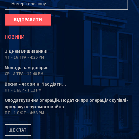
НОВИНИ
З Днем Вишиванки!
ЧТ - 16 ТРА - 4:26 PM
Молодь нам довіряє!
СР - 8 ТРА - 12:40 PM
Весна – час змін! Час діяти…
ПТ - 1 БЕР - 1:12 PM
Оподаткування операцій. Податки при операціях купівлі-
продажу нерухомого майна
ПТ - 1 ЛЮТ - 4:53 PM
ЩЕ СТАТІ