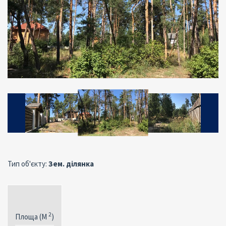
Тип об'єкту:
Зем. ділянка
2
Площа (M
)