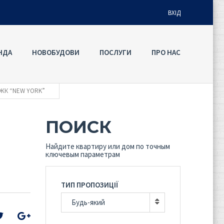
ВХІД
НДА
НОВОБУДОВИ
ПОСЛУГИ
ПРО НАС
Ім'я користувача
ЖК “NEW YORK”
Пароль
ПОИСК
Забули
УВІЙТИ
пароль?
Найдите квартиру или дом по точным
ключевым параметрам
Запам'ятати мене
ТИП ПРОПОЗИЦІЇ
Будь-який