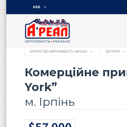
USD
USD
UAH
АГЕНТСТВО НЕРУХОМОСТІ «АРЕАЛ»
ОБ'ЄКТИ
Комерційне пр
York”
м. Ірпінь
$57 000