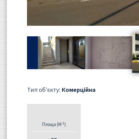
Тип об'єкту:
Комерційна
2
Площа (M
)