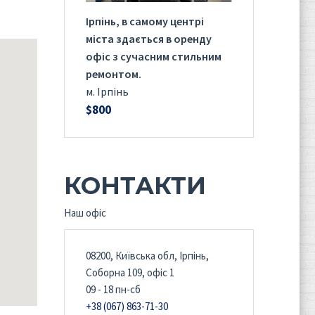
Ірпінь, в самому центрі
міста здається в оренду
офіс з сучасним стильним
ремонтом.
м. Ірпінь
$800
КОНТАКТИ
Наш офіс
08200, Київська обл, Ірпінь,
Соборна 109, офіс 1
09 - 18 пн-сб
 a problem
+38 (067) 863-71-30