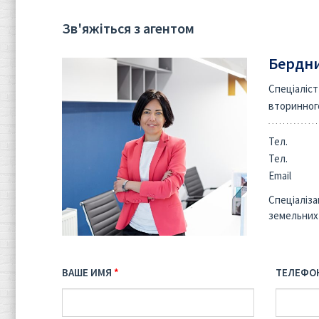
Зв'яжіться з агентом
Бердни
Спеціаліст
вторинног
Тел.
Тел.
Email
Спеціаліза
земельних
ВАШЕ ИМЯ
ТЕЛЕФО