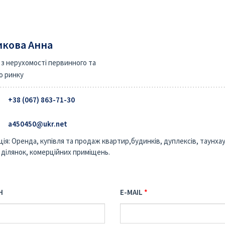
кова Анна
 з нерухомості первинного та
о ринку
+38 (067) 863-71-30‬
a450450@ukr.net
ція: Оренда, купівля та продаж квартир,будинків, дуплексів, таунхау
 ділянок, комерційних приміщень.
Н
E-MAIL