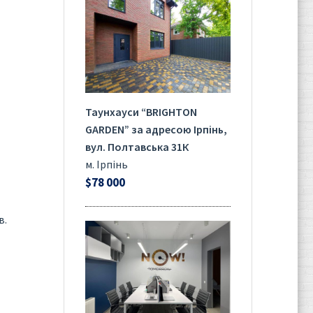
Таунхауси “BRIGHTON
GARDEN” за адресою Ірпінь,
вул. Полтавська 31К
м. Ірпінь
$78 000
в.