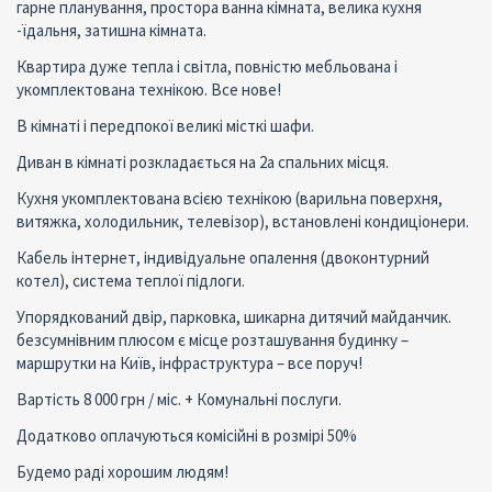
гарне планування, простора ванна кімната, велика кухня
-їдальня, затишна кімната.
Квартира дуже тепла і світла, повністю мебльована і
укомплектована технікою. Все нове!
В кімнаті і передпокої великі місткі шафи.
Диван в кімнаті розкладається на 2а спальних місця.
Кухня укомплектована всією технікою (варильна поверхня,
витяжка, холодильник, телевізор), встановлені кондиціонери.
Кабель інтернет, індивідуальне опалення (двоконтурний
котел), система теплої підлоги.
Упорядкований двір, парковка, шикарна дитячий майданчик.
безсумнівним плюсом є місце розташування будинку –
маршрутки на Київ, інфраструктура – все поруч!
Вартість 8 000 грн / міс. + Комунальні послуги.
Додатково оплачуються комісійні в розмірі 50%
Будемо раді хорошим людям!