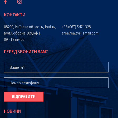
КОНТАКТИ
08200, Київска область, Ірпінь,
+38 (067) 547 1328
вул.Соборна 109,оф.1
arealrealty@gmail.com
09 - 18 пн-сб
ПЕРЕДЗВОНИТИ ВАМ?
ВАШЕ ІМ'Я
ВАШ ТЕЛЕФОН*
НОВИНИ