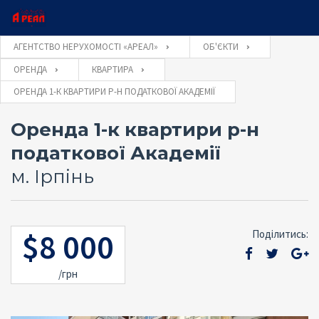
×
×
АГЕНТСТВО НЕРУХОМОСТІ «АРЕАЛ»
ОБ'ЄКТИ
ОРЕНДА
КВАРТИРА
Ім'я користувача
ОРЕНДА 1-К КВАРТИРИ Р-Н ПОДАТКОВОЇ АКАДЕМІЇ
Оставьте заявку и наш консультант свяжется с
Закажите обратный звонок и наш консультант
свяжется с Вами
Вами
Оренда 1-к квартири р-н
Пароль
податкової Академії
м. Ірпінь
Забули
УВІЙТИ
пароль?
$8 000
Поділитись:
ОТПРАВИТЬ
Запам'ятати мене
/грн
ОТПРАВИТЬ