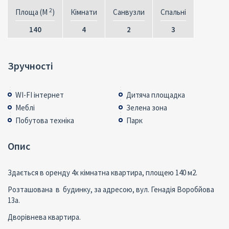
2
Площа (M
)
Кімнати
Санвузли
Спальні
140
4
2
3
Зручності
WI-FI інтернет
Дитяча площадка
Меблі
Зелена зона
Побутова техніка
Парк
Опис
Здається в оренду 4х кімнатна квартира, площею 140 м2.
Розташована в будинку, за адресою, вул. Генадія Воробйова
13а.
Дворівнева квартира.