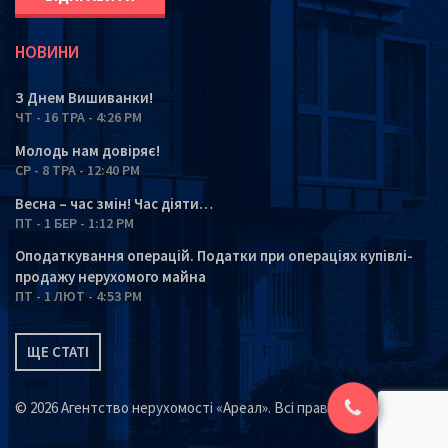
НОВИНИ
З Днем Вишиванки!
ЧТ - 16 ТРА - 4:26 PM
Молодь нам довіряє!
СР - 8 ТРА - 12:40 PM
Весна – час змін! Час діяти…
ПТ - 1 БЕР - 1:12 PM
Оподаткування операцій. Податки при операціях купівлі-
продажу нерухомого майна
ПТ - 1 ЛЮТ - 4:53 PM
ЩЕ СТАТІ
© 2026 Агентство нерухомості «Ареал». Всі права захищені.