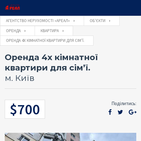
×
×
АГЕНТСТВО НЕРУХОМОСТІ «АРЕАЛ»
ОБ'ЄКТИ
ОРЕНДА
КВАРТИРА
Ім'я користувача
ОРЕНДА 4Х КІМНАТНОЇ КВАРТИРИ ДЛЯ СІМ’Ї.
Оставьте заявку и наш консультант свяжется
Закажите обратный звонок и наш
консультант свяжется с Вами
с Вами
Оренда 4х кімнатної
Пароль
квартири для сім’ї.
м. Київ
Забули
УВІЙТИ
пароль?
$700
Поділитись:
ОТПРАВИТЬ
Запам'ятати мене
ОТПРАВИТЬ