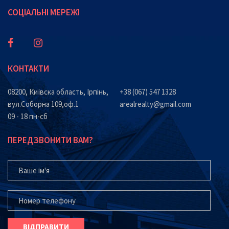
СОЦІАЛЬНІ МЕРЕЖІ
КОНТАКТИ
08200, Київска область, Ірпінь,
+38 (067) 547 1328
вул.Соборна 109,оф.1
arealrealty@gmail.com
09 - 18 пн-сб
ПЕРЕДЗВОНИТИ ВАМ?
ВАШЕ ІМ'Я
ВАШ ТЕЛЕФОН*