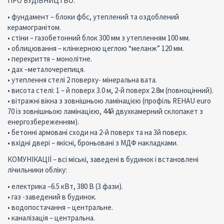
ПРО БУДІВНИЦТВО:
• фундамент – блоки фбс, утеплений та оздоблений
керамогранітом.
• стіни – газобетонний блок 300 мм з утепленням 100 мм.
• облицювання – клінкерною цеглою “меланж” 120 мм.
• перекриття – монолітне.
• дах –металочерепиця.
• утеплення стелі 2 поверху- мінеральна вата.
• висота стелі: 1 – й поверх 3.0 м, 2-й поверх 2.8м (повноцінний).
• вітражні вікна з зовнішньою ламінацією (профіль REHAU euro
70 із зовнішньою ламінацією, 44й двухкамерний склопакет з
енергозбереженням).
• бетонні армовані сходи на 2-й поверх та на 3й поверх.
• вхідні двері – якісні, броньовані з МДФ накладками.
КОМУНІКАЦІЇ – всі міські, заведені в будинок і встановлені
лічильники обліку:
• електрика –6.5 кВт, 380 В (3 фази).
• газ -заведений в будинок.
• водопостачання – центральне.
• каналізація – центральна.