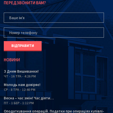
ПЕРЕДЗВОНИТИ ВАМ?
ВАШЕ ІМ'Я
ВАШ ТЕЛЕФОН*
НОВИНИ
З Днем Вишиванки!
ЧТ - 16 ТРА - 4:26 PM
Молодь нам довіряє!
СР - 8 ТРА - 12:40 PM
Весна – час змін! Час діяти…
ПТ - 1 БЕР - 1:12 PM
Оподаткування операцій. Податки при операціях купівлі-