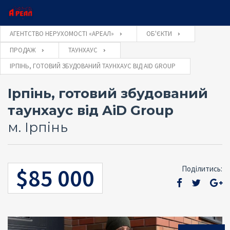
×
×
АГЕНТСТВО НЕРУХОМОСТІ «АРЕАЛ»
ОБ'ЄКТИ
ПРОДАЖ
ТАУНХАУС
Ім'я користувача
ІРПІНЬ, ГОТОВИЙ ЗБУДОВАНИЙ ТАУНХАУС ВІД AID GROUP
Оставьте заявку и наш консультант свяжется
Закажите обратный звонок и наш
консультант свяжется с Вами
с Вами
Ірпінь, готовий збудований
Пароль
таунхаус від AiD Group
м. Ірпінь
Забули
УВІЙТИ
пароль?
$85 000
Поділитись:
ОТПРАВИТЬ
Запам'ятати мене
ОТПРАВИТЬ