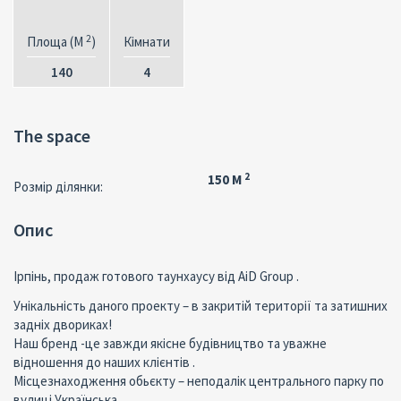
2
Площа (M
)
Кімнати
140
4
The space
2
150 M
Розмір ділянки:
Опис
Ірпінь, продаж готового таунхаусу від AiD Group .
Унікальність даного проекту – в закритій території та затишних
задніх двориках!
Наш бренд -це завжди якісне будівництво та уважне
відношення до наших клієнтів .
Місцезнаходження обьєкту – неподалік центрального парку по
вулиці Українська .