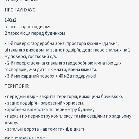
ПРО ТАУНХАУС:
140м2
власна заднє подвірья
2 паркомісця перед будинком
• 1-й поверх: гардеробна зона, простора кухня – їдальня,
вітальня з виходом на заднє подвір’я, додатково спальня на 1-
му поверсі, гостьовий с/в.
• 2-й поверх: велика спальня з гардеробною кімнатою для
господарів, 2-ві дитячі кімнати, ванна кімната.
• 3-й мансардний поверх + 40 м2 в подарунок!
ТЕРИТОРІЯ:
• передній двір – закрита територія, вимощена бруківкою.
• заднє подвір’я – завезений чорнозем.
• зроблена вiдмостка по периметру будинку.
• паркан по периметру комплексу та між секціями по задньому
двору.
• загальні ворота – автоматичні, відкатні.