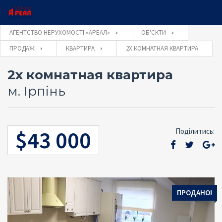
×
×
АГЕНТСТВО НЕРУХОМОСТІ «АРЕАЛ»
ОБ'ЄКТИ
ПРОДАЖ
КВАРТИРА
2Х КОМНАТНАЯ КВАРТИРА
Ім'я користувача
Оставьте заявку и наш консультант свяжется с
Закажите обратный звонок и наш консультант
2х комнатная квартира
свяжется с Вами
Вами
м. Ірпінь
Пароль
$43 000
Поділитись:
Забули
УВІЙТИ
пароль?
ОТПРАВИТЬ
Запам'ятати мене
ПРОДАНО!
ОТПРАВИТЬ