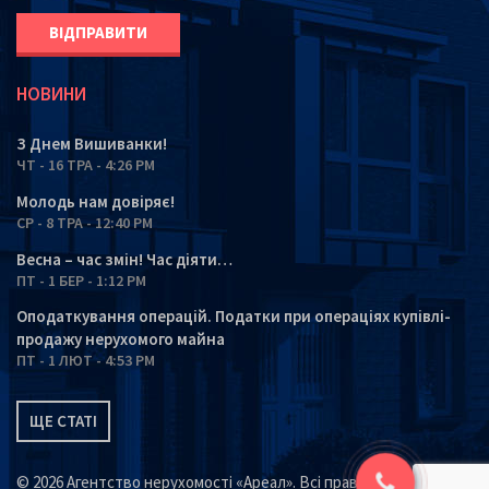
НОВИНИ
З Днем Вишиванки!
ЧТ - 16 ТРА - 4:26 PM
Молодь нам довіряє!
СР - 8 ТРА - 12:40 PM
Весна – час змін! Час діяти…
ПТ - 1 БЕР - 1:12 PM
Оподаткування операцій. Податки при операціях купівлі-
продажу нерухомого майна
ПТ - 1 ЛЮТ - 4:53 PM
ЩЕ СТАТІ
© 2026 Агентство нерухомості «Ареал». Всі права захищені.