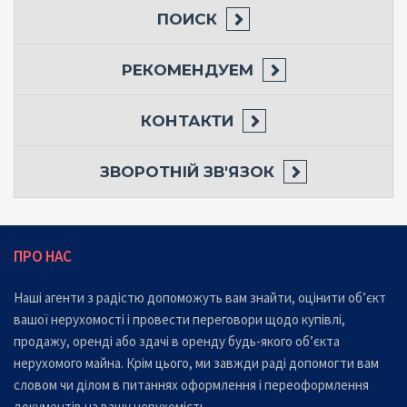
ПОИСК
РЕКОМЕНДУЕМ
КОНТАКТИ
ЗВОРОТНІЙ ЗВ'ЯЗОК
ПРО НАС
Наші агенти з радістю допоможуть вам знайти, оцінити об’єкт
вашої нерухомості і провести переговори щодо купівлі,
продажу, оренді або здачі в оренду будь-якого об’єкта
нерухомого майна. Крім цього, ми завжди раді допомогти вам
словом чи ділом в питаннях оформлення і переоформлення
документів на вашу нерухомість.