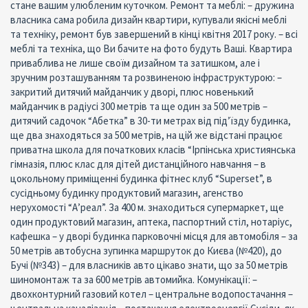
стане вашим улюбленим куточком. Ремонт та меблі: – дружина
власника сама робила дизайн квартири, купували якісні меблі
та техніку, ремонт був завершений в кінці квітня 2017 року. – всі
меблі та техніка, що Ви бачите на фото будуть Ваші. Квартира
приваблива не лише своїм дизайном та затишком, але і
зручним розташуванням та розвиненою інфраструктурою: –
закритий дитячий майданчик у дворі, плюс новенький
майданчик в радіусі 300 метрів та ще один за 500 метрів –
дитячий садочок “Абетка” в 30-ти метрах від під’їзду будинка,
ще два знаходяться за 500 метрів, на цій же відстані працює
приватна школа для початкових класів “Ірпінська християнська
гімназія, плюс клас для дітей дистанційного навчання – в
цокольному приміщенні будинка фітнес клуб “Superset”, в
сусідньому будинку продуктовий магазин, агенство
нерухомості “А’реал”. За 400 м. знаходиться супермаркет, ще
один продуктовий магазин, аптека, паспортний стіл, нотаріус,
кафешка – у дворі будинка парковочні місця для автомобіля – за
50 метрів автобусна зупинка маршруток до Києва (№420), до
Бучі (№343) – для власників авто цікаво знати, що за 50 метрів
шиномонтаж та за 600 метрів автомийка. Комунікації: –
двохконтурний газовий котел – центральне водопостачання –