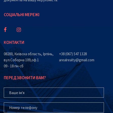
СОЦІАЛЬНІ МЕРЕЖІ
КОНТАКТИ
08200, Київска область, Ірпінь,
+38 (067) 547 1328
вул.Соборна 109,оф.1
arealrealty@gmail.com
09 - 18 пн-сб
ПЕРЕДЗВОНИТИ ВАМ?
ВАШЕ ІМ'Я
ВАШ ТЕЛЕФОН*