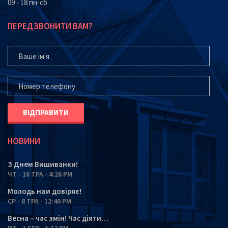
09 - 18 пн-сб
ПЕРЕДЗВОНИТИ ВАМ?
ВАШЕ ІМ'Я
ВАШ ТЕЛЕФОН*
НОВИНИ
З Днем Вишиванки!
ЧТ - 16 ТРА - 4:26 PM
Молодь нам довіряє!
СР - 8 ТРА - 12:40 PM
Весна – час змін! Час діяти…