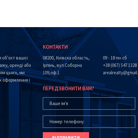
КОНТАКТИ
 об’єкт вашої
08200, Київска область,
09 - 18 пн-сб
ажу, оренді або
Ірпінь, вул.Соборна
+38 (067) 547 1328
ім цього, ми
109,оф.1
arealrealty@gmail
х оформлення і
ПЕРЕДЗВОНИТИ ВАМ?
ВАШЕ ІМ'Я
ВАШ ТЕЛЕФОН*