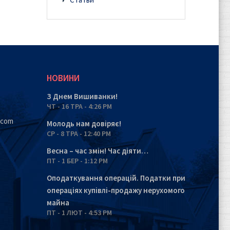
НОВИНИ
З Днем Вишиванки!
ЧТ - 16 ТРА - 4:26 PM
.com
Молодь нам довіряє!
СР - 8 ТРА - 12:40 PM
Весна – час змін! Час діяти…
ПТ - 1 БЕР - 1:12 PM
Оподаткування операцій. Податки при
операціях купівлі-продажу нерухомого
майна
ПТ - 1 ЛЮТ - 4:53 PM