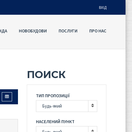
ВХІД
НДА
НОВОБУДОВИ
ПОСЛУГИ
ПРО НАС
Ім'я користувача
Пароль
ПОИСК
Забули
УВІЙТИ
пароль?
ТИП ПРОПОЗИЦІЇ
Запам'ятати мене
Будь-який
НАСЕЛЕНИЙ ПУНКТ
Будь-який