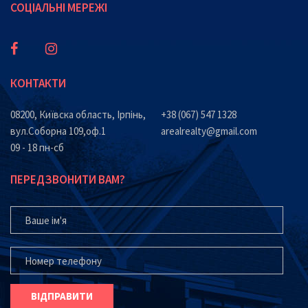
СОЦІАЛЬНІ МЕРЕЖІ
КОНТАКТИ
08200, Київска область, Ірпінь,
+38 (067) 547 1328
вул.Соборна 109,оф.1
arealrealty@gmail.com
09 - 18 пн-сб
ПЕРЕДЗВОНИТИ ВАМ?
ВАШЕ ІМ'Я
ВАШ ТЕЛЕФОН*