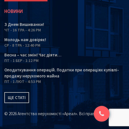
НОВИНИ
З Днем Вишиванки!
ЧТ - 16 ТРА - 4:26 PM
Молодь нам довіряє!
СР - 8 ТРА - 12:40 PM
Весна – час змін! Час діяти…
ПТ - 1 БЕР - 1:12 PM
Оподаткування операцій. Податки при операціях купівлі-
продажу нерухомого майна
ПТ - 1 ЛЮТ - 4:53 PM
ЩЕ СТАТІ
© 2026 Агентство нерухомості «Ареал». Всі права захищені.