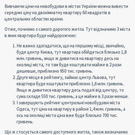
Вивчаючи ціни на новобудови в містах України можна вивести
середню ціну на двокімнатну квартиру 60 квадратів в
центральних областях країни.
Отже, почнемо з самого дорогого житла. Тут відзначимо 3 міста
в яких квартира буде найдорожчою:
Не важко здогадатися, що на першому місці, звичайно,
буде центр Києва, тут квартира обійдеться близько 1,8
млн. гривень, якщо ж дивитися на квартиру десь на
околиці міста, то там буде коштувати майже в 2 рази
дешевше, приблизно 950 тис. гривень.
Друге місце в рейтингу, займає центр Львова, тут
квартира буде коштувати приблизно 1,6 млн. гривень.
Якщо ж дивитися квартиру десь подалі від центру, то
сума складе 550 тис. гривень, а це майже в 3 рази менше.
І завершують рейтинг центральні новобудови міста
Одеса, тут ціна на квартиру в районі 1,4 млн. гривень, а
ось на околиці міста ціна вже буде близько 700 тис.
гривень.
Що ж стосується самого доступного житла, також визначаємо