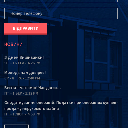
ВАШ ТЕЛЕФОН*
НОВИНИ
З Днем Вишиванки!
ЧТ - 16 ТРА - 4:26 PM
Молодь нам довіряє!
СР - 8 ТРА - 12:40 PM
Весна – час змін! Час діяти…
ПТ - 1 БЕР - 1:12 PM
Оподаткування операцій. Податки при операціях купівлі-
продажу нерухомого майна
ПТ - 1 ЛЮТ - 4:53 PM