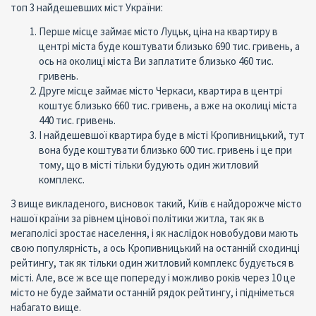
топ 3 найдешевших міст України:
Перше місце займає місто Луцьк, ціна на квартиру в
центрі міста буде коштувати близько 690 тис. гривень, а
ось на околиці міста Ви заплатите близько 460 тис.
гривень.
Друге місце займає місто Черкаси, квартира в центрі
коштує близько 660 тис. гривень, а вже на околиці міста
440 тис. гривень.
І найдешевшої квартира буде в місті Кропивницький, тут
вона буде коштувати близько 600 тис. гривень і це при
тому, що в місті тільки будують один житловий
комплекс.
З вище викладеного, висновок такий, Київ є найдорожче місто
нашої країни за рівнем цінової політики житла, так як в
мегаполісі зростає населення, і як наслідок новобудови мають
свою популярність, а ось Кропивницький на останній сходинці
рейтингу, так як тільки один житловий комплекс будується в
місті. Але, все ж все ще попереду і можливо років через 10 це
місто не буде займати останній рядок рейтингу, і підніметься
набагато вище.