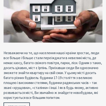
Незважаючи на те, що населення нашої країни зростає, люди
все більше і більше стали переїжджати в невеликі міста, де
немає хаосу, багато свіжого повітря, парки, ліси. Одним з таких,
досить цікавих, міст є Ірпінь. Приїхавши сюди Ви однозначно
зможете знайти квартиру на свій смак. У цьому місті досить
багато різних будівель: будинки 17-19 століття з великою
площею і високими стелями, будинки радянських часів – так
звані «хрущовки», «сталінки» і інші. І як в будь-якому, активно
розвивається місті, Ви звичайно ж знайдете новобудови, які
користуються все більшим попитом.