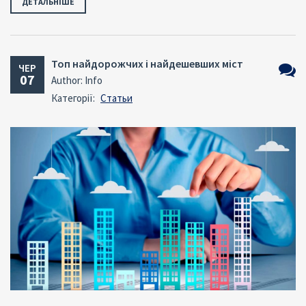
ДЕТАЛЬНІШЕ
Топ найдорожчих і найдешевших міст
ЧЕР
07
Author: Info
Комен
Категорії:
Статьи
немає