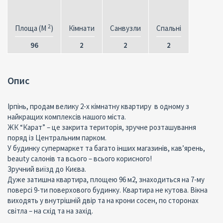
2
Площа (M
)
Кімнати
Санвузли
Спальні
96
2
2
2
Опис
Ірпінь, продам велику 2-х кімнатну квартиру в одному з
найкращих комплексів нашого міста.
ЖК “Карат” – це закрита територія, зручне розташування
поряд із Центральним парком.
У будинку супермаркет та багато інших магазинів, кав’ярень,
beauty салонів та всього – всього корисного!
Зручний виїзд до Києва.
Дуже затишна квартира, площею 96 м2, знаходиться на 7-му
поверсі 9-ти поверхового будинку. Квартира не кутова. Вікна
виходять у внутрішній двір та на крони сосен, по сторонах
світла – на схід та на захід.