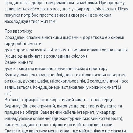
Продається з добротним ремонтом та меблями. При продажу
залишається абсолютно все, що є у квартирі, крім картин. Після
покупки потрібно просто занести свої речі і все-можна
насолоджуватися життям!
Про квартиру:
2 роздільні спальні з місткими шафами + додатково є 2 окремі
гардеробні кімнати
дуже простора кухня – вітальня та велика облаштована лоджія
(як ще одна кімната з розкладним кріслом)
2 ванні кімнати
дуже грамотно виконано зонування всього простору
Кухня укомплектована необхідною технікою (газова поверхня,
витяжка, духова шафа, мікрохвильова піч, 2 холодильники – все
залишається). Кондиціонери встановлені у кожній кімнаті (3
шт)
Вітальню прикрашає декоративний камін – тепле серце
будинку. Він електричний, виконує декоративну функцію та
працює на обігрів. Заведений кабель інтернет, у квартирі
індивідуальне опалення (двоконтурний газовий котел Bosh),
система водяної теплої підлоги по всій площі квартири.
Сказати, що квартира мега тепла – це майже нічого не сказати.