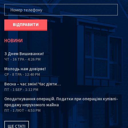
ВАШ ТЕЛЕФОН*
НОВИНИ
З Днем Вишиванки!
ЧТ - 16 ТРА - 4:26 PM
Молодь нам довіряє!
СР - 8 ТРА - 12:40 PM
Весна – час змін! Час діяти…
ПТ - 1 БЕР - 1:12 PM
Оподаткування операцій. Податки при операціях купівлі-
продажу нерухомого майна
ПТ - 1 ЛЮТ - 4:53 PM
ЩЕ СТАТІ