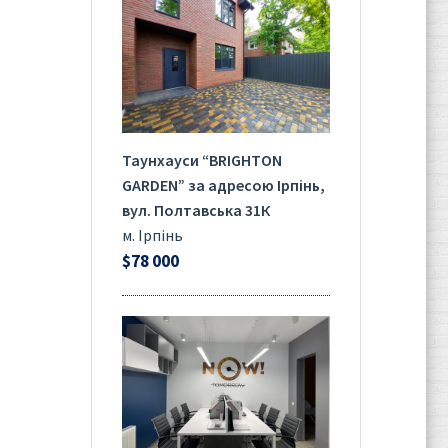
Таунхауси “BRIGHTON
GARDEN” за адресою Ірпінь,
вул. Полтавська 31К
м. Ірпінь
$78 000