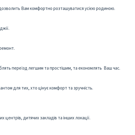
о дозволить Вам комфортно розташуватися усією родиною.
джії.
 ремонт.
 роблять переїзд легшим та простішим, та економлять Ваш час.
іантом для тих, хто цінує комфорт та зручність.
х центрів, дитячих закладів та інших локації.