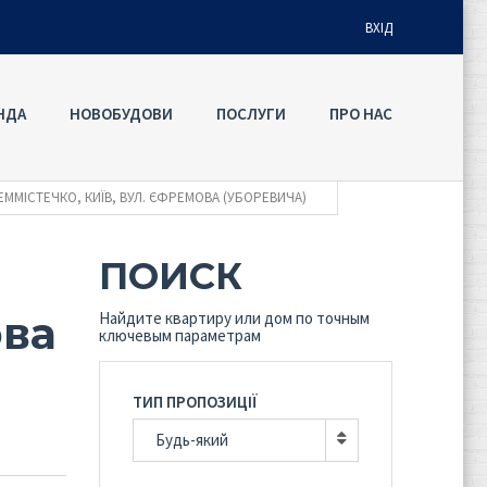
ВХІД
НДА
НОВОБУДОВИ
ПОСЛУГИ
ПРО НАС
Ім'я користувача
ДЕММІСТЕЧКО, КИЇВ, ВУЛ. ЄФРЕМОВА (УБОРЕВИЧА)
Пароль
ПОИСК
Забули
УВІЙТИ
пароль?
ова
Найдите квартиру или дом по точным
ключевым параметрам
Запам'ятати мене
ТИП ПРОПОЗИЦІЇ
Будь-який