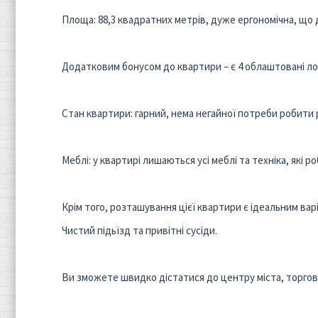
Площа: 88,3 квадратних метрів, дуже ергономічна, щ
Додатковим бонусом до квартири – є 4 облаштовані ло
Стан квартири: гарний, нема негайної потреби робити
Меблі: у квартирі лишаються усі меблі та техніка, які
Крім того, розташування цієї квартири є ідеальним вар
Чистий підьїзд та привітні сусіди.
Ви зможете швидко дістатися до центру міста, торгови