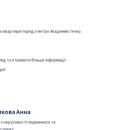
ї квартири поряд з метро Академмістечко.
яд та отримати більше інформації.
ні!
кова Анна
 з нерухомості первинного та
о ринку